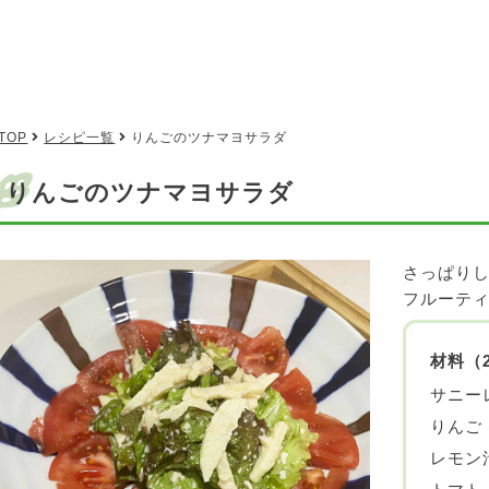
TOP
レシピ一覧
りんごのツナマヨサラダ
りんごのツナマヨサラダ
さっぱりし
フルーテ
材料（
サニー
りんご (
レモン汁