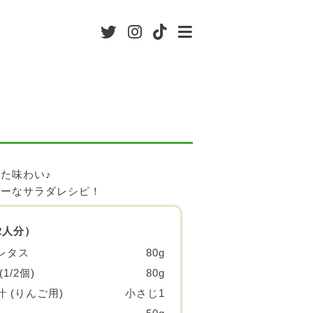
た味わい♪
ィーなサラダレシピ！
2人分）
レタス
80g
1/2個)
80g
 (りんご用)
小さじ1