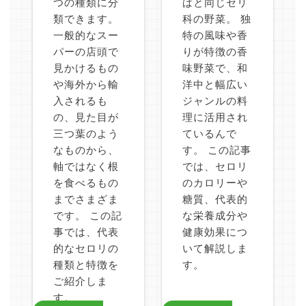
つの種類に分
ばと同じセリ
類できます。
科の野菜。 独
一般的なスー
特の風味や香
パーの店頭で
りが特徴の香
見かけるもの
味野菜で、和
や海外から輸
洋中と幅広い
入されるも
ジャンルの料
の、見た目が
理に活用され
三つ葉のよう
ているんで
なものから、
す。 この記事
軸ではなく根
では、セロリ
を食べるもの
のカロリーや
までさまざま
糖質、代表的
です。 この記
な栄養成分や
事では、代表
健康効果につ
的なセロリの
いて解説しま
種類と特徴を
す。
ご紹介しま
す。