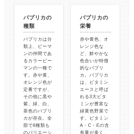
パプリカの
パプリカの
種類
栄養
パプリカは分
赤や黄色、オ
類上、ピーマ
レンジ色な
ンの仲間であ
ど、鮮やかな
るカラーピー
色合いが特徴
マンの一種で
的なパプリ
す。赤や黄、
カ。パプリカ
オレンジ色が
は、ビタミン
定番ですが、
エースと呼ば
その他に黒や
れる3大ビタ
紫、緑、白、
ミンが豊富な
茶色のパプリ
緑黄色野菜で
カが存在。全
す。ビタミン
部で8種類も
A・C・Eの含
のバリエーシ
有量が多く、