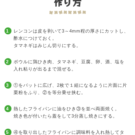
作り方
レンコンは皮を剥いて3～4mm程の厚さにカットし、
酢水につけておく。
タマネギはみじん切りにする。
ボウルに鶏ひき肉、タマネギ、豆腐、卵、酒、塩を
入れ粘りが出るまで混ぜる。
①をバットに広げ、2枚で１組になるように片面に片
栗粉をふり、②を等分乗せ挟む。
熱したフライパンに油をひき③を並べ両面焼く。
焼き色が付いたら蓋をして3分蒸し焼きにする。
④を取り出したフライパンに調味料を入れ熱してタ