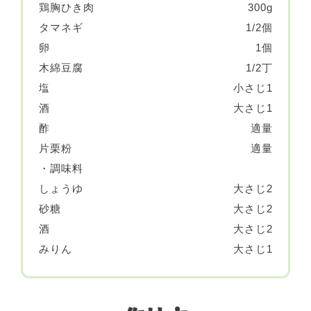
鶏胸ひき肉
300g
タマネギ
1/2個
卵
1個
木綿豆腐
1/2丁
塩
小さじ1
酒
大さじ1
酢
適量
片栗粉
適量
・調味料
しょうゆ
大さじ2
砂糖
大さじ2
酒
大さじ2
みりん
大さじ1