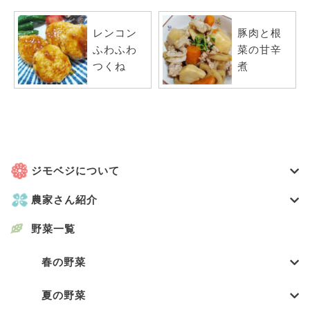
レンコン
豚肉と根
ふわふわ
菜の甘辛
つくね
煮
ジモベジについて
農家さん紹介
野菜一覧
春の野菜
夏の野菜