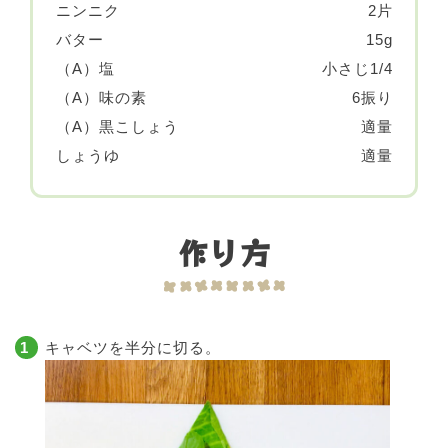
ニンニク
2片
バター
15g
（A）塩
小さじ1/4
（A）味の素
6振り
（A）黒こしょう
適量
しょうゆ
適量
作り方
キャベツを半分に切る。