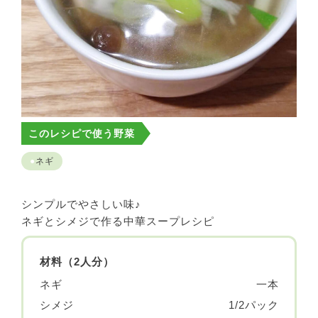
このレシピで使う野菜
ネギ
シンプルでやさしい味♪
ネギとシメジで作る中華スープレシピ
材料（2人分）
ネギ
一本
シメジ
1/2パック