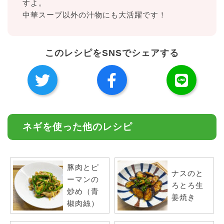
すよ。
中華スープ以外の汁物にも大活躍です！
このレシピをSNSでシェアする
ネギを使った他のレシピ
豚肉とピ
ナスのと
ーマンの
ろとろ生
炒め（青
姜焼き
椒肉絲）